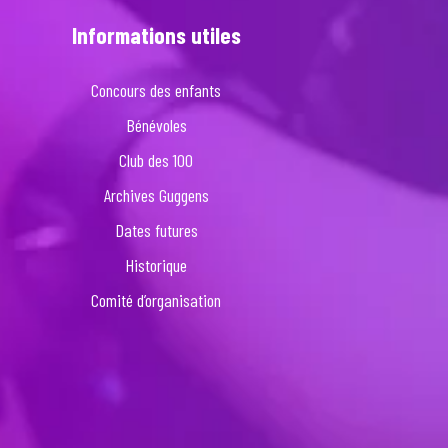
Informations utiles
Concours des enfants
Bénévoles
Club des 100
Archives Guggens
Dates futures
Historique
Comité d’organisation