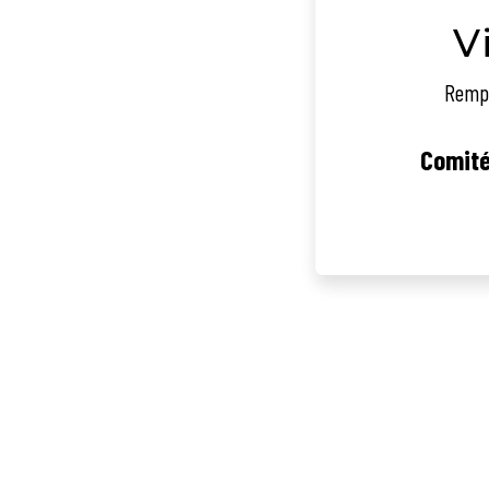
V
Rempl
Comite