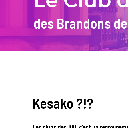
Le Club 
des Brandons d
Kesako ?!?
Les clubs des 100, c'est un regroupem