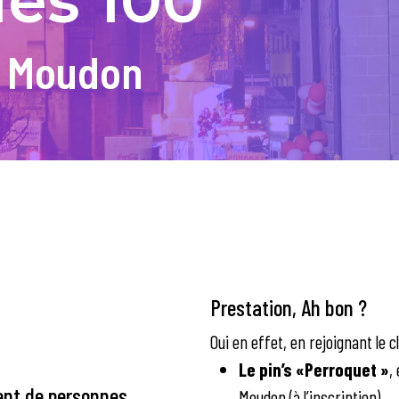
des 100
e Moudon
Prestation, Ah bon ?
Oui en effet, en rejoignant le 
Le pin’s «Perroquet »
,
ent de personnes
Moudon (à l’inscription).