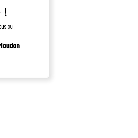
 !
ous ou
 Moudon