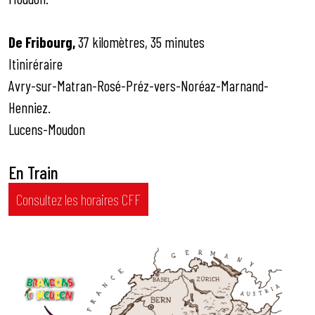
De Fribourg,
37 kilomètres, 35 minutes
Itiniréraire
Avry-sur-Matran-Rosé-Préz-vers-Noréaz-Marnand-
Henniez.
Lucens-Moudon
En Train
Consultez les horaires CFF