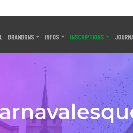
L
BRANDONS
INFOS
INSCRIPTIONS
JOURN
arnavalesqu